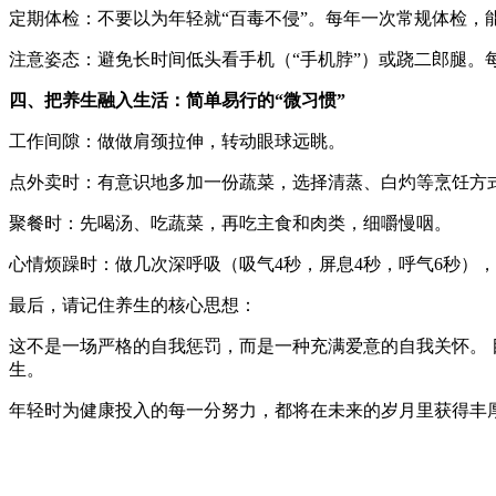
定期体检：不要以为年轻就“百毒不侵”。每年一次常规体检，
注意姿态：避免长时间低头看手机（“手机脖”）或跷二郎腿。
四、把养生融入生活：简单易行的“微习惯”
工作间隙：做做肩颈拉伸，转动眼球远眺。
点外卖时：有意识地多加一份蔬菜，选择清蒸、白灼等烹饪方
聚餐时：先喝汤、吃蔬菜，再吃主食和肉类，细嚼慢咽。
心情烦躁时：做几次深呼吸（吸气4秒，屏息4秒，呼气6秒）
最后，请记住养生的核心思想：
这不是一场严格的自我惩罚，而是一种充满爱意的自我关怀。
生。
年轻时为健康投入的每一分努力，都将在未来的岁月里获得丰厚