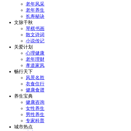
老年风采
老年养生
长寿秘诀
文脉千秋
琴棋书画
散文诗词
小说传记
关爱计划
心理健康
老年理财
孝道家风
畅行天下
风景名胜
衣食住行
健康食谱
养生宝典
健康咨询
女性养生
男性养生
专家科普
城市热点