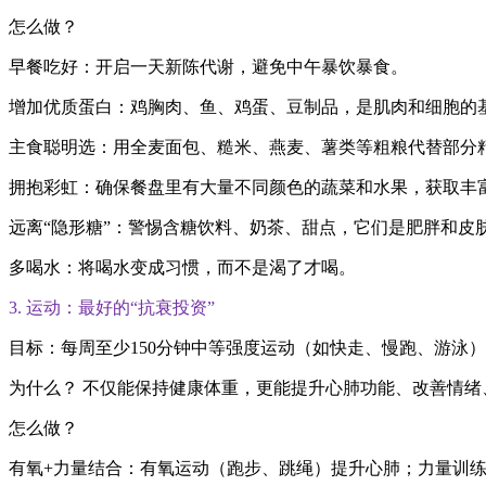
怎么做？
早餐吃好：开启一天新陈代谢，避免中午暴饮暴食。
增加优质蛋白：鸡胸肉、鱼、鸡蛋、豆制品，是肌肉和细胞的
主食聪明选：用全麦面包、糙米、燕麦、薯类等粗粮代替部分
拥抱彩虹：确保餐盘里有大量不同颜色的蔬菜和水果，获取丰
远离“隐形糖”：警惕含糖饮料、奶茶、甜点，它们是肥胖和皮
多喝水：将喝水变成习惯，而不是渴了才喝。
3. 运动：最好的“抗衰投资”
目标：每周至少150分钟中等强度运动（如快走、慢跑、游泳
为什么？ 不仅能保持健康体重，更能提升心肺功能、改善情绪
怎么做？
有氧+力量结合：有氧运动（跑步、跳绳）提升心肺；力量训练