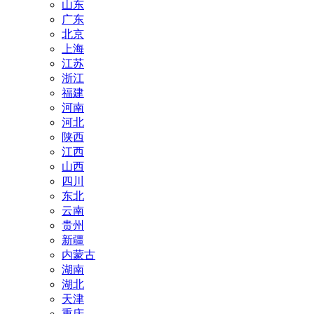
山东
广东
北京
上海
江苏
浙江
福建
河南
河北
陕西
江西
山西
四川
东北
云南
贵州
新疆
内蒙古
湖南
湖北
天津
重庆