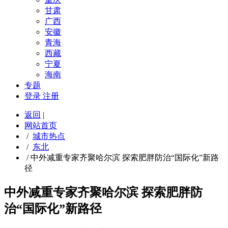
甘肃
广西
安徽
青海
西藏
宁夏
海南
专题
登录
注册
返回
|
网站首页
/
城市热点
/
东北
/
中外减重专家齐聚哈尔滨 探索肥胖防治“国际化”新路
径
中外减重专家齐聚哈尔滨 探索肥胖防
治“国际化”新路径