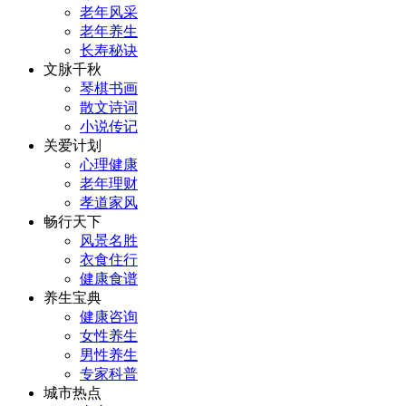
老年风采
老年养生
长寿秘诀
文脉千秋
琴棋书画
散文诗词
小说传记
关爱计划
心理健康
老年理财
孝道家风
畅行天下
风景名胜
衣食住行
健康食谱
养生宝典
健康咨询
女性养生
男性养生
专家科普
城市热点