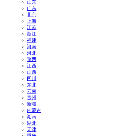
山东
广东
北京
上海
江苏
浙江
福建
河南
河北
陕西
江西
山西
四川
东北
云南
贵州
新疆
内蒙古
湖南
湖北
天津
重庆