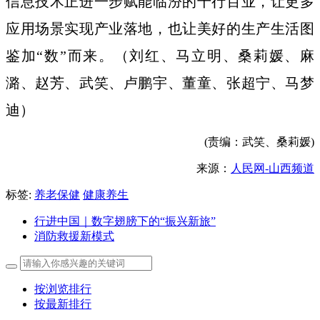
信息技术正进一步赋能临汾的千行百业，让更多
应用场景实现产业落地，也让美好的生产生活图
鉴加“数”而来。（刘红、马立明、桑莉媛、麻
潞、赵芳、武笑、卢鹏宇、董童、张超宁、马梦
迪）
(责编：武笑、桑莉媛)
来源：
人民网-山西频道
标签:
养老保健
健康养生
行进中国｜数字翅膀下的“振兴新旅”
消防救援新模式
按浏览排行
按最新排行