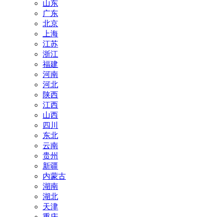
山东
广东
北京
上海
江苏
浙江
福建
河南
河北
陕西
江西
山西
四川
东北
云南
贵州
新疆
内蒙古
湖南
湖北
天津
重庆