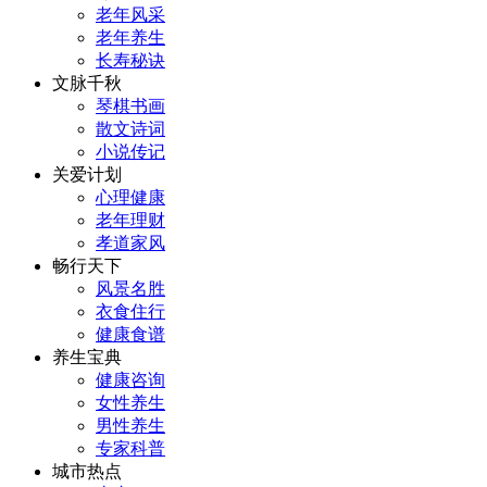
老年风采
老年养生
长寿秘诀
文脉千秋
琴棋书画
散文诗词
小说传记
关爱计划
心理健康
老年理财
孝道家风
畅行天下
风景名胜
衣食住行
健康食谱
养生宝典
健康咨询
女性养生
男性养生
专家科普
城市热点