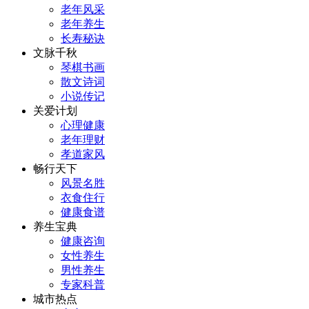
老年风采
老年养生
长寿秘诀
文脉千秋
琴棋书画
散文诗词
小说传记
关爱计划
心理健康
老年理财
孝道家风
畅行天下
风景名胜
衣食住行
健康食谱
养生宝典
健康咨询
女性养生
男性养生
专家科普
城市热点