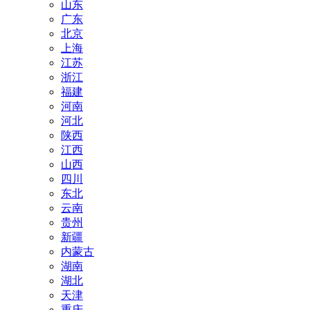
山东
广东
北京
上海
江苏
浙江
福建
河南
河北
陕西
江西
山西
四川
东北
云南
贵州
新疆
内蒙古
湖南
湖北
天津
重庆