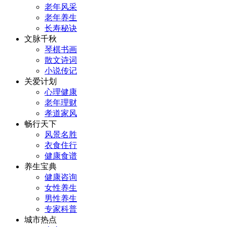
老年风采
老年养生
长寿秘诀
文脉千秋
琴棋书画
散文诗词
小说传记
关爱计划
心理健康
老年理财
孝道家风
畅行天下
风景名胜
衣食住行
健康食谱
养生宝典
健康咨询
女性养生
男性养生
专家科普
城市热点