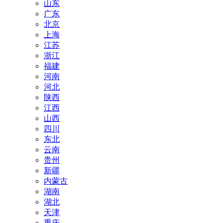
山东
广东
北京
上海
江苏
浙江
福建
河南
河北
陕西
江西
山西
四川
东北
云南
贵州
新疆
内蒙古
湖南
湖北
天津
重庆