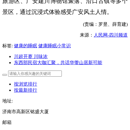
旅游区、广安建川博物馆聚落、沿口古镇等多个
景区，通过沉浸式体验感受广安风土人情。
(责编：罗昱、薛育建)
来源：
人民网-四川频道
标签:
健康的睡眠
健康睡眠小常识
川超开赛 川味浓
东西部民宿大咖汇聚，共话华蓥山居新可能
按浏览排行
按最新排行
地址:
济南市高新区铭盛大厦
邮箱