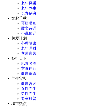
老年风采
老年养生
长寿秘诀
文脉千秋
琴棋书画
散文诗词
小说传记
关爱计划
心理健康
老年理财
孝道家风
畅行天下
风景名胜
衣食住行
健康食谱
养生宝典
健康咨询
女性养生
男性养生
专家科普
城市热点