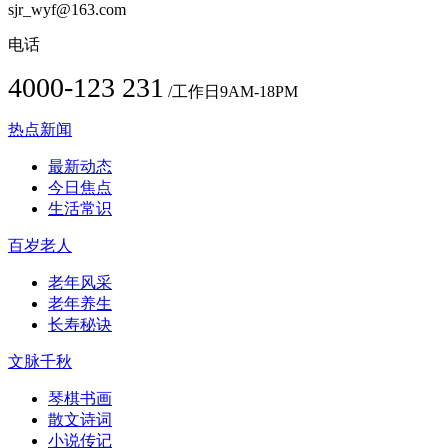
sjr_wyf@163.com
电话
4000-123 231
/工作日9AM-18PM
热点新闻
最新动态
今日焦点
生活常识
百岁老人
老年风采
老年养生
长寿秘诀
文脉千秋
琴棋书画
散文诗词
小说传记