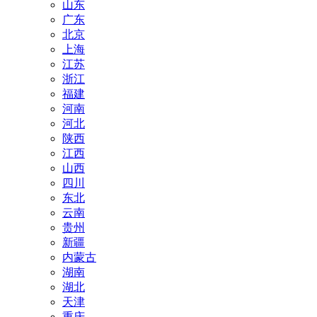
山东
广东
北京
上海
江苏
浙江
福建
河南
河北
陕西
江西
山西
四川
东北
云南
贵州
新疆
内蒙古
湖南
湖北
天津
重庆