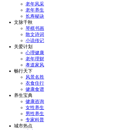
老年风采
老年养生
长寿秘诀
文脉千秋
琴棋书画
散文诗词
小说传记
关爱计划
心理健康
老年理财
孝道家风
畅行天下
风景名胜
衣食住行
健康食谱
养生宝典
健康咨询
女性养生
男性养生
专家科普
城市热点