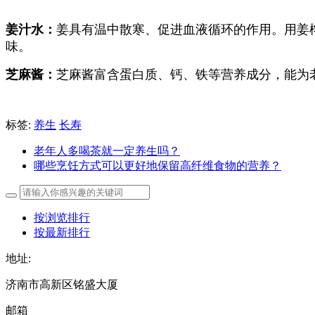
姜汁水：
姜具有温中散寒、促进血液循环的作用。用姜
味。
芝麻酱：
芝麻酱富含蛋白质、钙、铁等营养成分，能为
标签:
养生
长寿
老年人多喝茶就一定养生吗？
哪些烹饪方式可以更好地保留高纤维食物的营养？
按浏览排行
按最新排行
地址:
济南市高新区铭盛大厦
邮箱