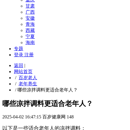
甘肃
广西
安徽
青海
西藏
宁夏
海南
专题
登录
注册
返回
|
网站首页
/
百岁老人
/
老年养生
/
哪些凉拌调料更适合老年人？
哪些凉拌调料更适合老年人？
2025-04-02 16:47:15
百岁健康网
148
以下是一些适合老年人的凉拌调料：