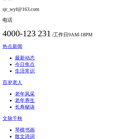
sjr_wyf@163.com
电话
4000-123 231
/工作日9AM-18PM
热点新闻
最新动态
今日焦点
生活常识
百岁老人
老年风采
老年养生
长寿秘诀
文脉千秋
琴棋书画
散文诗词