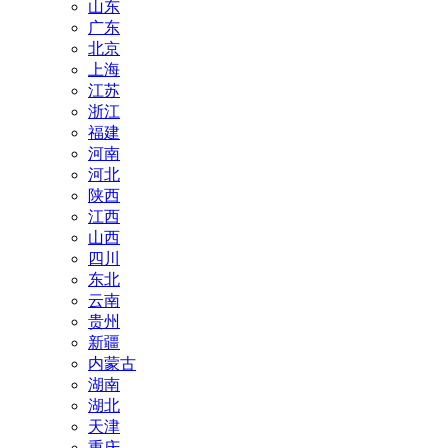
山东
广东
北京
上海
江苏
浙江
福建
河南
河北
陕西
江西
山西
四川
东北
云南
贵州
新疆
内蒙古
湖南
湖北
天津
重庆