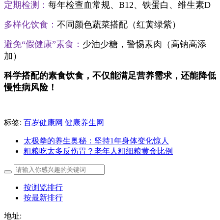
定期检测：
每年检查血常规、B12、铁蛋白、维生素D
多样化饮食：
不同颜色蔬菜搭配（红黄绿紫）
避免“假健康”素食：
少油少糖，警惕素肉（高钠高添
加）
科学搭配的素食饮食，不仅能满足营养需求，还能降低
慢性病风险！
标签:
百岁健康网
健康养生网
太极拳的养生奥秘：坚持1年身体变化惊人
粗粮吃太多反伤胃？老年人粗细粮黄金比例
按浏览排行
按最新排行
地址: