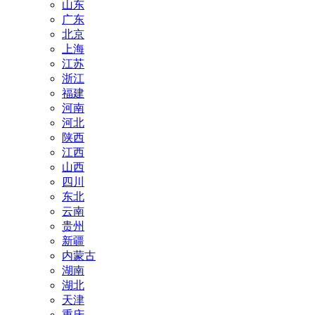
山东
广东
北京
上海
江苏
浙江
福建
河南
河北
陕西
江西
山西
四川
东北
云南
贵州
新疆
内蒙古
湖南
湖北
天津
重庆