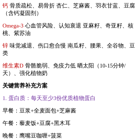
钙
骨质疏松、易骨折 杏仁、芝麻酱、羽衣甘蓝、豆腐
（含钙凝固剂）
Omega-3
心血管风险、认知衰退 亚麻籽、奇亚籽、核
桃、紫苏油
锌
味觉减退、伤口愈合慢 南瓜籽、腰果、全谷物、豆
类
维生素D
骨骼脆弱、免疫力低 晒太阳（10-15分钟/
天）、强化植物奶
关键营养补充方案
1. 蛋白质：每天至少3份优质植物蛋白
早餐：豆浆+全麦面包+芝麻酱
午餐：藜麦饭+豆腐+黑木耳
晚餐：鹰嘴豆咖喱+菠菜