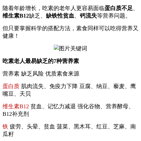
随着年龄增长，吃素的老年人更容易面临
蛋白质不足
、
维生素B12
缺乏、
缺铁性贫血
、
钙流失
等营养问题。
但只要掌握科学的搭配方法，素食同样可以吃得营养又
健康！
吃素老人最易缺乏的
7种营养素
营养素 缺乏风险 优质素食来源
蛋白质
肌肉流失、免疫力下降 豆腐、纳豆、藜麦、鹰
嘴豆、天贝
维生素B12
贫血、记忆力减退 强化谷物、营养酵母、
B12补充剂
铁
疲劳、头晕、贫血 菠菜、黑木耳、红豆、芝麻、南
瓜籽