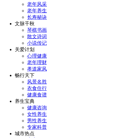
老年风采
老年养生
长寿秘诀
文脉千秋
琴棋书画
散文诗词
小说传记
关爱计划
心理健康
老年理财
孝道家风
畅行天下
风景名胜
衣食住行
健康食谱
养生宝典
健康咨询
女性养生
男性养生
专家科普
城市热点