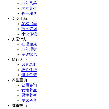
老年风采
老年养生
长寿秘诀
文脉千秋
琴棋书画
散文诗词
小说传记
关爱计划
心理健康
老年理财
孝道家风
畅行天下
风景名胜
衣食住行
健康食谱
养生宝典
健康咨询
女性养生
男性养生
专家科普
城市热点