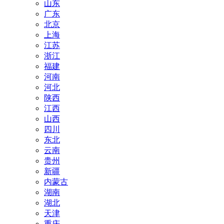
山东
广东
北京
上海
江苏
浙江
福建
河南
河北
陕西
江西
山西
四川
东北
云南
贵州
新疆
内蒙古
湖南
湖北
天津
重庆