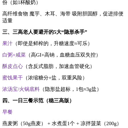
份（如1杯酸奶）
高纤维食物 魔芋、木耳、海带 吸附胆固醇，促进排便
适量
三、三高老人要避开的5大“隐形杀手”
果汁
（即使是鲜榨的，升糖速度≈可乐）
白粥+咸菜
（高GI+高钠，血糖血压双失控）
酥皮点心
（含反式脂肪，加速血管硬化）
蜜饯果干
（浓缩糖分+盐，双重风险）
浓汤宝/火锅底料
（隐形盐超标，1包≈3g盐）
四、一日三餐示范（稳三高版）
早餐
燕麦粥（50g燕麦） + 水煮蛋1个 + 凉拌菠菜（200g）