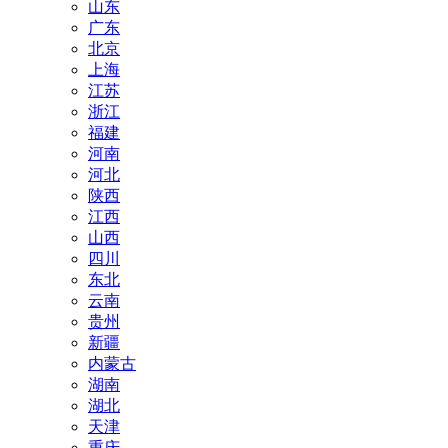
山东
广东
北京
上海
江苏
浙江
福建
河南
河北
陕西
江西
山西
四川
东北
云南
贵州
新疆
内蒙古
湖南
湖北
天津
重庆