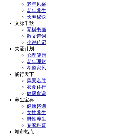
老年风采
老年养生
长寿秘诀
文脉千秋
琴棋书画
散文诗词
小说传记
关爱计划
心理健康
老年理财
孝道家风
畅行天下
风景名胜
衣食住行
健康食谱
养生宝典
健康咨询
女性养生
男性养生
专家科普
城市热点