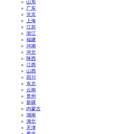
山东
广东
北京
上海
江苏
浙江
福建
河南
河北
陕西
江西
山西
四川
东北
云南
贵州
新疆
内蒙古
湖南
湖北
天津
重庆