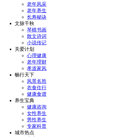
老年风采
老年养生
长寿秘诀
文脉千秋
琴棋书画
散文诗词
小说传记
关爱计划
心理健康
老年理财
孝道家风
畅行天下
风景名胜
衣食住行
健康食谱
养生宝典
健康咨询
女性养生
男性养生
专家科普
城市热点