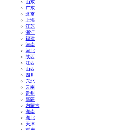
山东
广东
北京
上海
江苏
浙江
福建
河南
河北
陕西
江西
山西
四川
东北
云南
贵州
新疆
内蒙古
湖南
湖北
天津
重庆