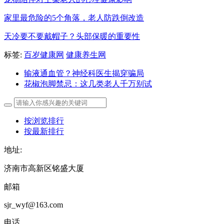
家里最危险的5个角落，老人防跌倒改造
天冷要不要戴帽子？头部保暖的重要性
标签:
百岁健康网
健康养生网
输液通血管？神经科医生揭穿骗局
花椒泡脚禁忌：这几类老人千万别试
按浏览排行
按最新排行
地址:
济南市高新区铭盛大厦
邮箱
sjr_wyf@163.com
电话