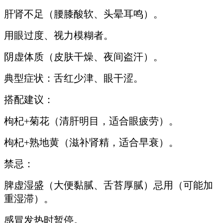
肝肾不足（腰膝酸软、头晕耳鸣）。
用眼过度、视力模糊者。
阴虚体质（皮肤干燥、夜间盗汗）。
典型症状：舌红少津、眼干涩。
搭配建议：
枸杞+菊花（清肝明目，适合眼疲劳）。
枸杞+熟地黄（滋补肾精，适合早衰）。
禁忌：
脾虚湿盛（大便黏腻、舌苔厚腻）忌用（可能加
重湿滞）。
感冒发热时暂停。