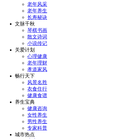
老年风采
老年养生
长寿秘诀
文脉千秋
琴棋书画
散文诗词
小说传记
关爱计划
心理健康
老年理财
孝道家风
畅行天下
风景名胜
衣食住行
健康食谱
养生宝典
健康咨询
女性养生
男性养生
专家科普
城市热点