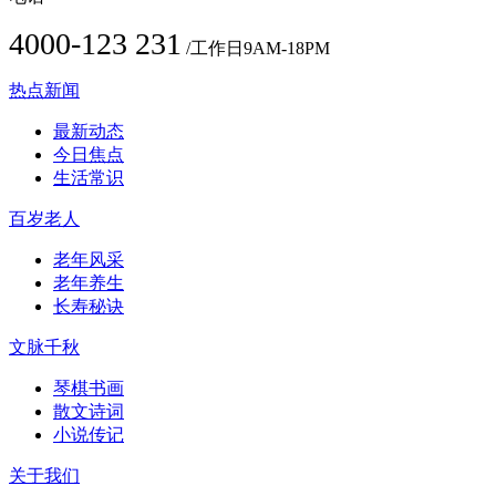
4000-123 231
/工作日9AM-18PM
热点新闻
最新动态
今日焦点
生活常识
百岁老人
老年风采
老年养生
长寿秘诀
文脉千秋
琴棋书画
散文诗词
小说传记
关于我们