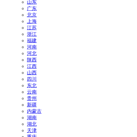
山东
广东
北京
上海
江苏
浙江
福建
河南
河北
陕西
江西
山西
四川
东北
云南
贵州
新疆
内蒙古
湖南
湖北
天津
重庆