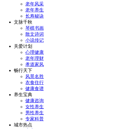
老年风采
老年养生
长寿秘诀
文脉千秋
琴棋书画
散文诗词
小说传记
关爱计划
心理健康
老年理财
孝道家风
畅行天下
风景名胜
衣食住行
健康食谱
养生宝典
健康咨询
女性养生
男性养生
专家科普
城市热点