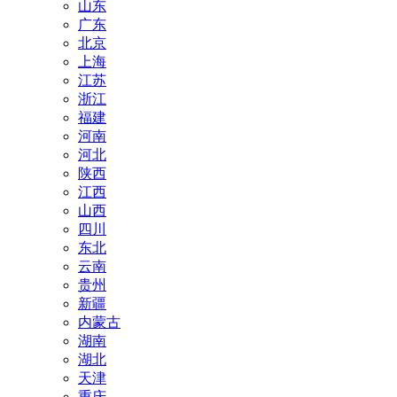
山东
广东
北京
上海
江苏
浙江
福建
河南
河北
陕西
江西
山西
四川
东北
云南
贵州
新疆
内蒙古
湖南
湖北
天津
重庆