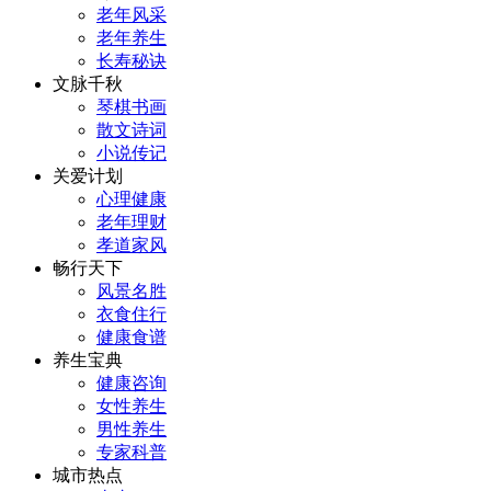
老年风采
老年养生
长寿秘诀
文脉千秋
琴棋书画
散文诗词
小说传记
关爱计划
心理健康
老年理财
孝道家风
畅行天下
风景名胜
衣食住行
健康食谱
养生宝典
健康咨询
女性养生
男性养生
专家科普
城市热点